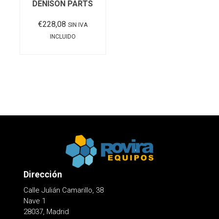
DENISON PARTS
€
228,08
SIN IVA
INCLUIDO
Añadir al carrito
Dirección
Calle Julián Camarillo, 38
Nave 1
28037, Madrid